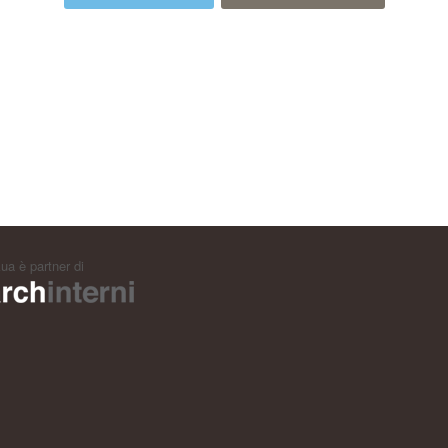
ua è partner di
archinterni