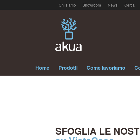
Chi siamo
Showroom
News
Cerca
Home
Prodotti
Come lavoriamo
Co
SFOGLIA LE NOST