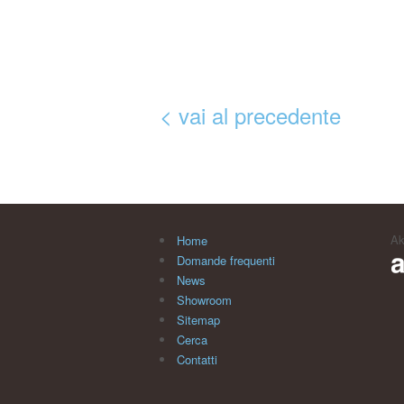
< vai al precedente
Ak
Home
Domande frequenti
News
Showroom
Sitemap
Cerca
Contatti