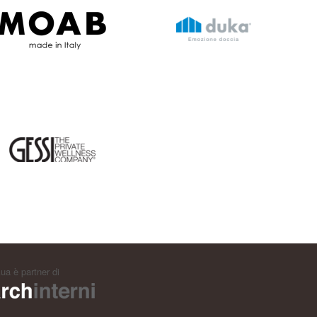
ua è partner di
archinterni