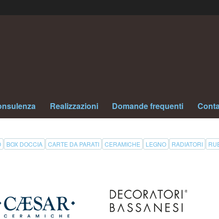
nsulenza
Realizzazioni
Domande frequenti
Conta
O
BOX DOCCIA
CARTE DA PARATI
CERAMICHE
LEGNO
RADIATORI
RUB