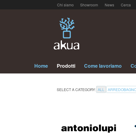
Chi siamo
Showroom
News
Cerca
Home
Prodotti
Come lavoriamo
Co
SELECT A CATEGORY:
ALL
ARREDOBAGN