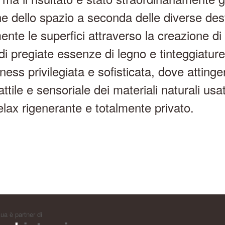
one dello spazio a seconda delle diverse dest
mente le superfici attraverso la creazione d
di pregiate essenze di legno e tinteggiature
ess privilegiata e sofisticata, dove atting
ttile e sensoriale dei materiali naturali usa
elax rigenerante e totalmente privato.
ua è partner di