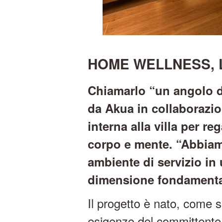
HOME WELLNESS, L
Chiamarlo “un angolo di
da Akua in collaborazio
interna alla villa per r
corpo e mente. “Abbiam
ambiente di servizio in
dimensione fondamentale
Il progetto è nato, come s
esigenze del committente m