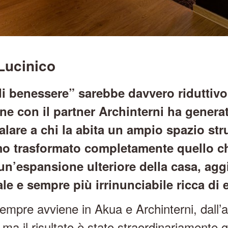
ucinico
 benessere” sarebbe davvero riduttivo. 
ne con il partner Archinterni ha generat
egalare a chi la abita un ampio spazio st
o trasformato completamente quello c
 un’espansione ulteriore della casa, a
 e sempre più irrinunciabile ricca di e
empre avviene in Akua e Archinterni, dall’at
a il risultato è stato straordinariamente g