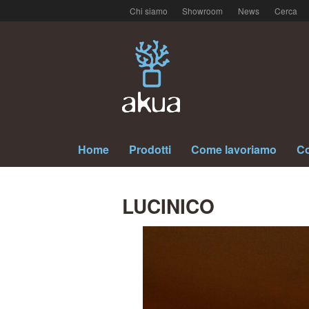
Chi siamo
Showroom
News
Cerca
Home
Prodotti
Come lavoriamo
Co
LUCINICO