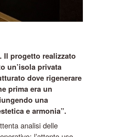
Il progetto realizzato
o un’isola privata
rutturato dove rigenerare
he prima era un
ggiungendo una
stetica e armonia”.
tenta analisi delle
enerativo: l’attento uso